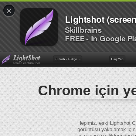
×
Lightshot (screen
Skillbrains
FREE - In Google Pl
Turkish - Türkçe
Giriş Yap
Chrome için ye
Hepimiz, eski Lightshot 
görüntüsü yakalamak için e
iyi yapan özelliklerinden 