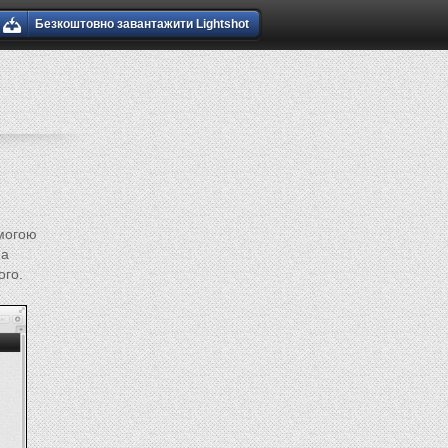
Безкоштовно завантажити Lightshot
омогою
на
ого.