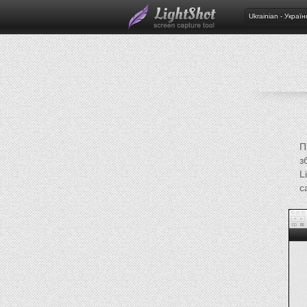
Ukrainian - Україн
П
з
L
с