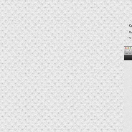
К
д
м