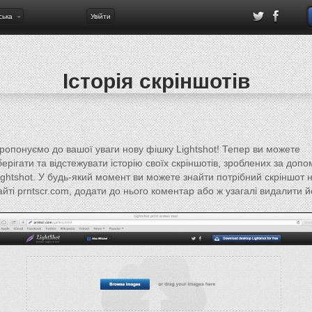
ська
Увійти
Історія скріншотів
ропонуємо до вашої уваги нову фішку Lightshot! Тепер ви можете
берігати та відстежувати історію своїх скріншотів, зроблених за доп
ightshot. У будь-який момент ви можете знайти потрібний скріншот 
айті prntscr.com, додати до нього коментар або ж узагалі видалити й