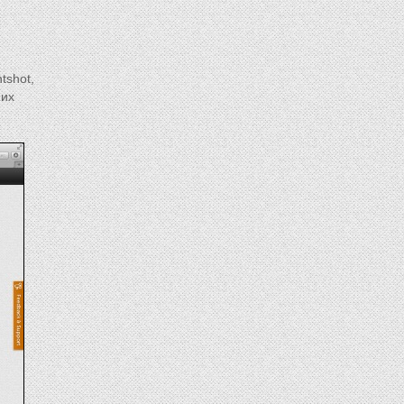
tshot,
них