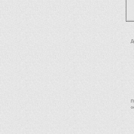
Д
П
о